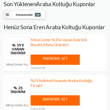
Son YüklenenAraba Koltuğu Kuponlar
Kampanyalar
10
Henüz Sona Eren Araba Koltuğu Kuponlar
MinyCenter %35’e Varan İndirimli
Besafe Mima Ürünleri!
% 35'E
VARAN
İNDIRIM
İNDIRIME GIT
MinyCenter Kuponları
Sona Erdi
%25 İndirimli Swando Araba Koltuğu
Fırsatı!
% 25
İNDIRIM
İNDIRIME GIT
MinyCenter Kuponları
Sona Erdi