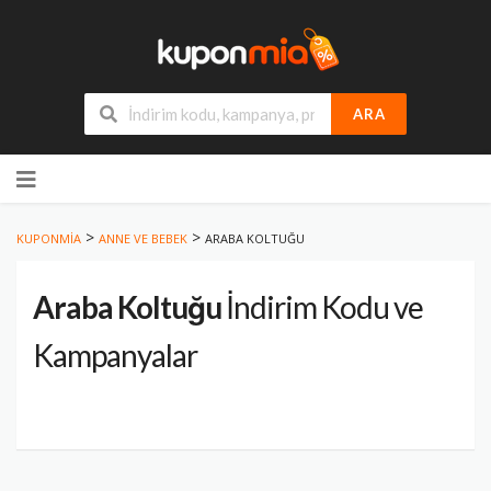
ARA
Skip
to
content
>
>
KUPONMIA
ANNE VE BEBEK
ARABA KOLTUĞU
Araba Koltuğu
İndirim Kodu ve
Kampanyalar