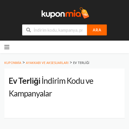
ARA
Skip
to
content
>
>
KUPONMIA
AYAKKABI VE AKSESUARLARI
EV TERLIĞI
Ev Terliği
İndirim Kodu ve
Kampanyalar