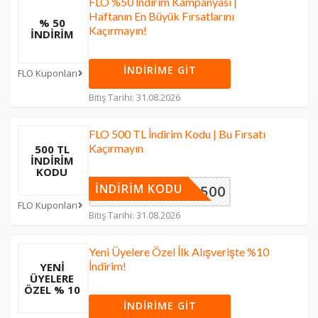
FLO %50 İndirim Kampanyası |
Haftanın En Büyük Fırsatlarını
% 50
Kaçırmayın!
İNDİRİM
İNDIRIME GIT
FLO Kuponları
Bitiş Tarihi: 31.08.2026
FLO 500 TL İndirim Kodu | Bu Fırsatı
Kaçırmayın
500 TL
İNDİRİM
KODU
İNDIRIM KODU
FLO500
FLO Kuponları
Bitiş Tarihi: 31.08.2026
Yeni Üyelere Özel İlk Alışverişte %10
İndirim!
YENI
ÜYELERE
ÖZEL % 10
İNDIRIME GIT