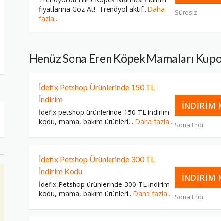
fiyatlarına Göz At! Trendyol aktif
...
Daha
Süresiz
fazla...
Henüz Sona Eren Köpek Mamaları Kupo
İdefix Petshop Ürünlerinde 150 TL
İndirim
T
İNDIRIM
İdefix petshop ürünlerinde 150 TL indirim
kodu, mama, bakım ürünleri,
...
Daha fazla...
Sona Erdi
İdefix Petshop Ürünlerinde 300 TL
İndirim Kodu
P
İNDIRIM
İdefix Petshop ürünlerinde 300 TL indirim
kodu, mama, bakım ürünleri
...
Daha fazla...
Sona Erdi