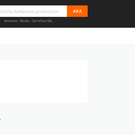
ARA
:
Amazon
,
Mudo
,
CarrefourSA
,...
r