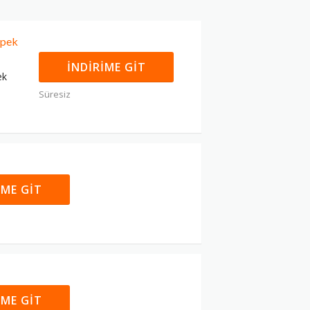
öpek
İNDIRIME GIT
ek
Süresiz
IME GIT
IME GIT