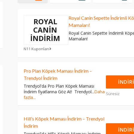
Royal Canin Sepette İndirimli K
ROYAL
Mamaları!
CANIN
Royal Canin Sepette İndirimli Köp
İNDIRIM
Mamaları!
N11 Kuponları
Pro Plan Köpek Maması İndirim –
Trendyol İndirim
İNDIR
Trendyol'da Pro Plan Köpek Maması
İndirim fiyatlarına Göz At! Trendyol
...
Daha
Süresiz
fazla...
Hill’s Köpek Maması İndirim – Trendyol
İndirim
İNDIR
Trendyol'da Hill's Köpek Maması İndirim