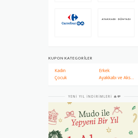
KUPON KATEGORILER
Kadın
Erkek
Çocuk
Ayakkabı ve Aksesuarları
YENI YIL İNDIRIMLERI 🎄💸