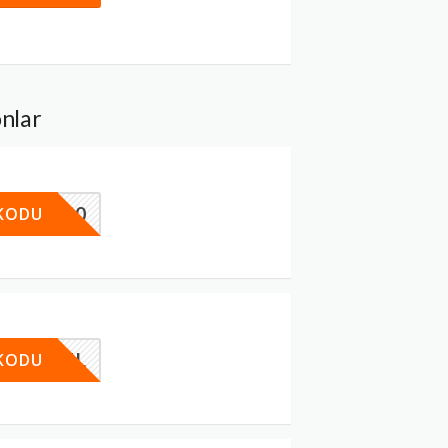
nlar
SHOP150
 KODU
ET300TL
 KODU