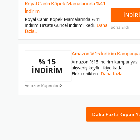
Royal Canin Köpek Mamalarında %41
İndirim
İNDIR
Royal Canin Köpek Mamalarında %41
İndirim Fırsatı! Güncel indirimli kedi
...
Daha
Sona Erdi
fazla...
Amazon %15 İndirim Kampanya
% 15
Amazon %15 indirim kampanyası i
alışveriş keyfini ikiye katla!
İNDIRIM
Elektronikten
...
Daha fazla...
Amazon Kuponları
Daha Fazla Kupon Y