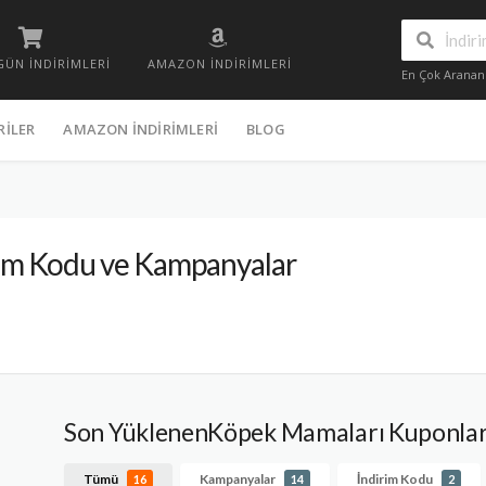
GÜN İNDIRIMLERI
AMAZON İNDIRIMLERI
En Çok Aranan
ILER
AMAZON İNDIRIMLERI
BLOG
im Kodu ve Kampanyalar
Son YüklenenKöpek Mamaları Kuponla
Tümü
Kampanyalar
İndirim Kodu
16
14
2