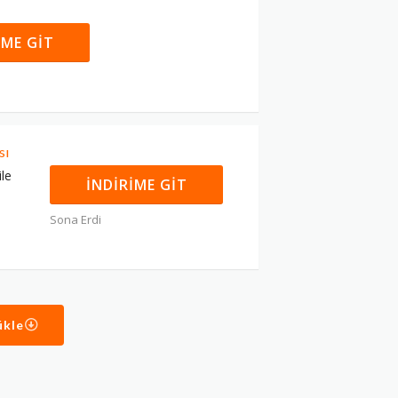
IME GIT
sı
le
İNDIRIME GIT
Sona Erdi
ükle