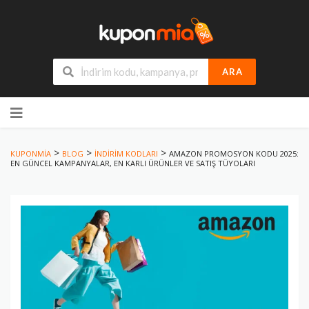
ARA
Skip
to
content
>
>
>
KUPONMIA
BLOG
İNDIRIM KODLARI
AMAZON PROMOSYON KODU 2025:
EN GÜNCEL KAMPANYALAR, EN KARLI ÜRÜNLER VE SATIŞ TÜYOLARI