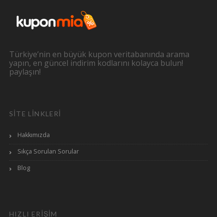
Türkiye’nin en büyük kupon veritabanında arama
yapın, en güncel indirim kodlarını kolayca bulun!
paylaşın!
SITE LINKLERI
Hakkımızda
Sıkça Sorulan Sorular
Blog
HIZLI ERIŞIM