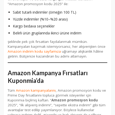
“Amazon promosyon kodu 2025” ile:
Sabit tutarlı indirimler (örneğin 100 TL)
Yüzde indirimler (%10–%20 arası)
Kargo bedava seçenekler
Belirli ürün gruplarında ikinci ürüne indirim
şeklinde pek çok fırsattan faydalanmak mümkün.
Kampanyaları kaçırmak istemiyorsanız, her alışverişten önce
Amazon indirim kodu sayfamıza
uğramayı alışkanlık hâline
getirin. Bütçenize kazandıran bu adımı atlamayın.
Amazon Kampanya
Fırsatları
Kuponmia’da
Tüm
Amazon kampanyalarını
, Amazon promosyon kodu ve
Prime Day fırsatlarını topluca görmek isteyenler için
Kuponmia biçilmiş kaftan. “
Amazon promosyon kodu
2025”, “ilk alışveriş indirimi”, “sepette ekstra indirim” gibi tüm
avantajlar test edilip yayımlanıyor. Böylece kullanıcılar
yalnızca indirim değil, güvenilir ve hızlı alışveriş de sağlıyor.