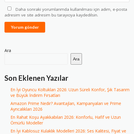
Daha sonraki yorumlarımda kullanılması için adım, e-posta
adresim ve site adresim bu tarayıcıya kaydedilsin.
Yorum gönder
Ara
Ara
Son Eklenen Yazılar
En İyi Oyuncu Koltukları 2026: Uzun Süreli Konfor, Şık Tasarım
ve Büyük İndirim Fırsatları
Amazon Prime Nedir? Avantajları, Kampanyaları ve Prime
Ayrıcalıkları 2026
En Rahat Koşu Ayakkabıları 2026: Konforlu, Hafif ve Uzun
Ömürlü Modeller
En İyi Kablosuz Kulaklık Modelleri 2026: Ses Kalitesi, Fiyat ve