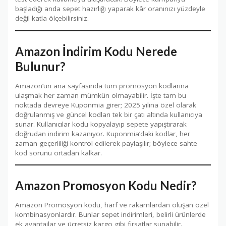
başladığı anda sepet hazırlığı yaparak kâr oranınızı yüzdeyle
değil katla ölçebilirsiniz.
Amazon İndirim Kodu Nerede
Bulunur?
Amazon’un ana sayfasında tüm promosyon kodlarına
ulaşmak her zaman mümkün olmayabilir. İşte tam bu
noktada devreye Kuponmia girer; 2025 yılına özel olarak
doğrulanmış ve güncel kodları tek bir çatı altında kullanıcıya
sunar. Kullanıcılar kodu kopyalayıp sepete yapıştırarak
doğrudan indirim kazanıyor. Kuponmia’daki kodlar, her
zaman geçerliliği kontrol edilerek paylaşılır; böylece sahte
kod sorunu ortadan kalkar.
Amazon Promosyon Kodu Nedir?
Amazon Promosyon kodu, harf ve rakamlardan oluşan özel
kombinasyonlardır. Bunlar sepet indirimleri, belirli ürünlerde
ek avantajlar ve ücretsiz kargo gibi fırsatlar sunabilir.