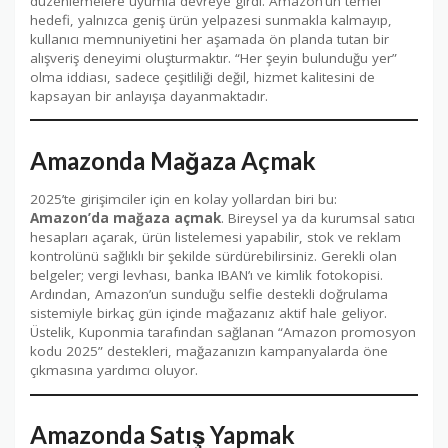
düzenlemelere uyumla devreye girdi. Amazon’un temel
hedefi, yalnızca geniş ürün yelpazesi sunmakla kalmayıp,
kullanıcı memnuniyetini her aşamada ön planda tutan bir
alışveriş deneyimi oluşturmaktır. “Her şeyin bulunduğu yer”
olma iddiası, sadece çeşitliliği değil, hizmet kalitesini de
kapsayan bir anlayışa dayanmaktadır.
Amazonda Mağaza Açmak
2025’te girişimciler için en kolay yollardan biri bu:
Amazon’da mağaza açmak
. Bireysel ya da kurumsal satıcı
hesapları açarak, ürün listelemesi yapabilir, stok ve reklam
kontrolünü sağlıklı bir şekilde sürdürebilirsiniz. Gerekli olan
belgeler; vergi levhası, banka IBAN’ı ve kimlik fotokopisi.
Ardından, Amazon’un sunduğu selfie destekli doğrulama
sistemiyle birkaç gün içinde mağazanız aktif hale geliyor.
Üstelik, Kuponmia tarafından sağlanan “Amazon promosyon
kodu 2025” destekleri, mağazanızın kampanyalarda öne
çıkmasına yardımcı oluyor.
Amazonda Satış Yapmak