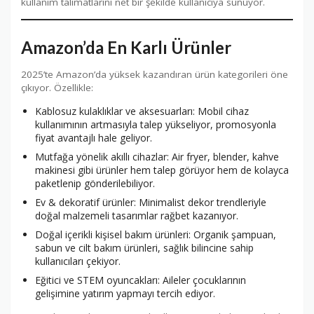
kullanım talimatlarını net bir şekilde kullanıcıya sunuyor.
Amazon’da En Karlı Ürünler
2025’te Amazon’da yüksek kazandıran ürün kategorileri öne
çıkıyor. Özellikle:
Kablosuz kulaklıklar ve aksesuarları: Mobil cihaz
kullanımının artmasıyla talep yükseliyor, promosyonla
fiyat avantajlı hale geliyor.
Mutfağa yönelik akıllı cihazlar: Air fryer, blender, kahve
makinesi gibi ürünler hem talep görüyor hem de kolayca
paketlenip gönderilebiliyor.
Ev & dekoratif ürünler: Minimalist dekor trendleriyle
doğal malzemeli tasarımlar rağbet kazanıyor.
Doğal içerikli kişisel bakım ürünleri: Organik şampuan,
sabun ve cilt bakım ürünleri, sağlık bilincine sahip
kullanıcıları çekiyor.
Eğitici ve STEM oyuncakları: Aileler çocuklarının
gelişimine yatırım yapmayı tercih ediyor.