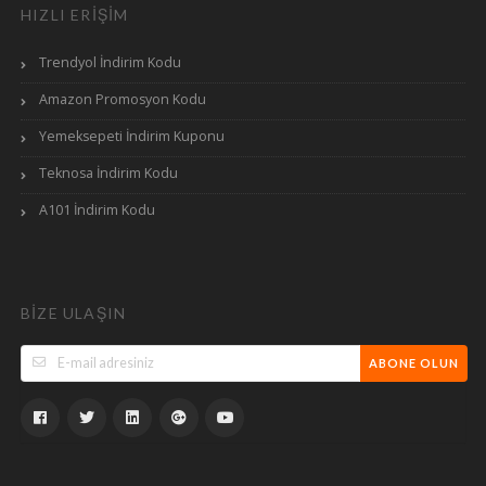
HIZLI ERIŞIM
Trendyol İndirim Kodu
Amazon Promosyon Kodu
Yemeksepeti İndirim Kuponu
Teknosa İndirim Kodu
A101 İndirim Kodu
BIZE ULAŞIN
ABONE OLUN