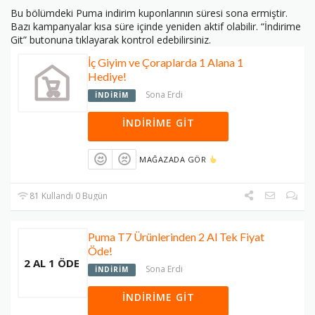
Bu bölümdeki Puma indirim kuponlarının süresi sona ermiştir.
Bazı kampanyalar kısa süre içinde yeniden aktif olabilir. “İndirime
Git” butonuna tıklayarak kontrol edebilirsiniz.
İç Giyim ve Çoraplarda 1 Alana 1
Hediye!
Sona Erdi
İNDIRIM
İNDIRIME GIT
MAĞAZADA GÖR
81 Kullandı 0 Bugün
Puma T7 Ürünlerinden 2 Al Tek Fiyat
Öde!
2 AL 1 ÖDE
Sona Erdi
İNDIRIM
İNDIRIME GIT