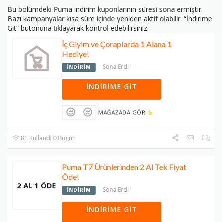
Bu bölümdeki Puma indirim kuponlarının süresi sona ermiştir.
Bazı kampanyalar kısa süre içinde yeniden aktif olabilir. “İndirime
Git” butonuna tıklayarak kontrol edebilirsiniz.
İç Giyim ve Çoraplarda 1 Alana 1
Hediye!
Sona Erdi
İNDIRIM
İNDIRIME GIT
MAĞAZADA GÖR
81 Kullandı 0 Bugün
Puma T7 Ürünlerinden 2 Al Tek Fiyat
Öde!
2 AL 1 ÖDE
Sona Erdi
İNDIRIM
İNDIRIME GIT