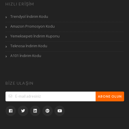
HIZLI ERIŞIM
Trendyol İndirim Kodu
Amazon Promosyon Kodu
Yemeksepeti İndirim Kuponu
Teknosa İndirim Kodu
A101 İndirim Kodu
BIZE ULAŞIN
ABONE OLUN